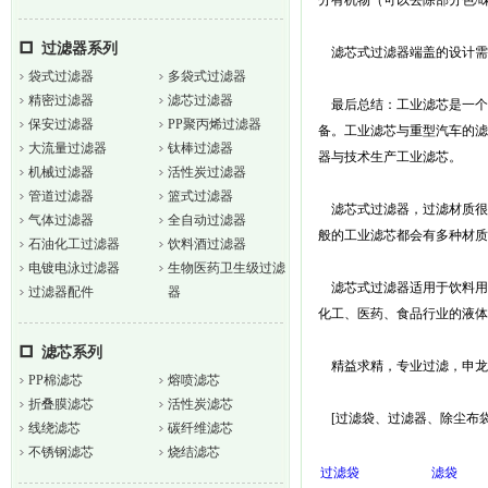
分有机物（可以去除部分色/
过滤器系列
滤芯式过滤器端盖的设计需
袋式过滤器
多袋式过滤器
精密过滤器
滤芯过滤器
最后总结：工业滤芯是一个
保安过滤器
PP聚丙烯过滤器
备。工业滤芯与重型汽车的滤
大流量过滤器
钛棒过滤器
器与技术生产工业滤芯。
机械过滤器
活性炭过滤器
管道过滤器
篮式过滤器
滤芯式过滤器，过滤材质很
气体过滤器
全自动过滤器
般的工业滤芯都会有多种材质
石油化工过滤器
饮料酒过滤器
电镀电泳过滤器
生物医药卫生级过滤
滤芯式过滤器适用于饮料用
过滤器配件
器
化工、医药、食品行业的液体
滤芯系列
精益求精，专业过滤，申龙
PP棉滤芯
熔喷滤芯
折叠膜滤芯
活性炭滤芯
[过滤袋、过滤器、除尘布袋、过滤芯、
线绕滤芯
碳纤维滤芯
不锈钢滤芯
烧结滤芯
过滤袋
滤袋