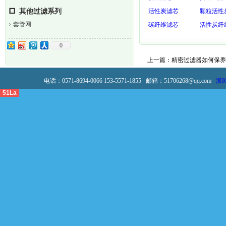
其他过滤系列
活性炭滤芯
颗粒活性
套管网
碳纤维滤芯
活性炭纤
0
上一篇：
精密过滤器如何保养
电话：0571-8694-0066 153-5571-1855 邮箱：51706268@qq.com
浙I
51La