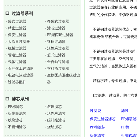
是一种设计可配合任意进料口
过滤器在各行业的应用。不锈
过滤器系列
透明的操作保证。不锈钢过滤
袋式过滤器
多袋式过滤器
精密过滤器
滤芯过滤器
不锈钢过滤器滤芯优点：密
保安过滤器
PP聚丙烯过滤器
成本更低 结构合理，过滤更
大流量过滤器
钛棒过滤器
机械过滤器
活性炭过滤器
不锈钢过滤器滤芯是过滤行
管道过滤器
篮式过滤器
主要用在油过滤、空气过滤、
气体过滤器
全自动过滤器
空气的洁净，当流体进入置有
石油化工过滤器
饮料酒过滤器
电镀电泳过滤器
生物医药卫生级过滤
精益求精，专业过滤，申龙
过滤器配件
器
[过滤袋、过滤器、除尘布袋、过滤芯、
滤芯系列
PP棉滤芯
熔喷滤芯
过滤袋
滤袋
折叠膜滤芯
活性炭滤芯
保安过滤器滤芯
PP熔喷滤
线绕滤芯
碳纤维滤芯
不锈钢滤芯
烧结滤芯
PP棉滤芯
PP棉
折叠滤芯
折叠式滤