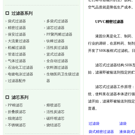
它们将导致额外的生产损耗、
空气品质就是降低生产成本。
过滤器系列
袋式过滤器
多袋式过滤器
UPVC精密过滤器
精密过滤器
滤芯过滤器
保安过滤器
PP聚丙烯过滤器
液固分离是化工、制药、食
大流量过滤器
钛棒过滤器
行业的调研，在原料药、制剂
机械过滤器
活性炭过滤器
开发了SHK板框式过滤机。
管道过滤器
篮式过滤器
气体过滤器
全自动过滤器
滤芯式过滤器结构:SHK
石油化工过滤器
饮料酒过滤器
始，滤液即被输送到指定的贮
电镀电泳过滤器
生物医药卫生级过滤
过滤器配件
器
滤芯式过滤器工作原理：料
统，使料浆在滤器本体进行循
滤芯系列
滤开始，滤液即被输送到指定
PP棉滤芯
熔喷滤芯
普通。
折叠膜滤芯
活性炭滤芯
线绕滤芯
碳纤维滤芯
过滤袋
滤袋
不锈钢滤芯
烧结滤芯
袋式精密过滤器
液体袋式