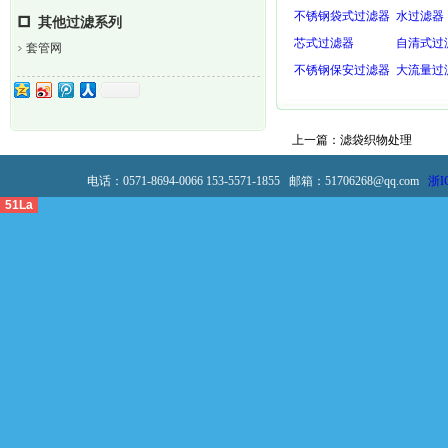
不锈钢袋式过滤器
水过滤器
其他过滤系列
芯式过滤器
自清式过
套管网
不锈钢保安过滤器
大流量过
上一篇：
滤袋织物处理
电话：0571-8694-0066 153-5571-1855 邮箱：51706268@qq.com
浙I
51La